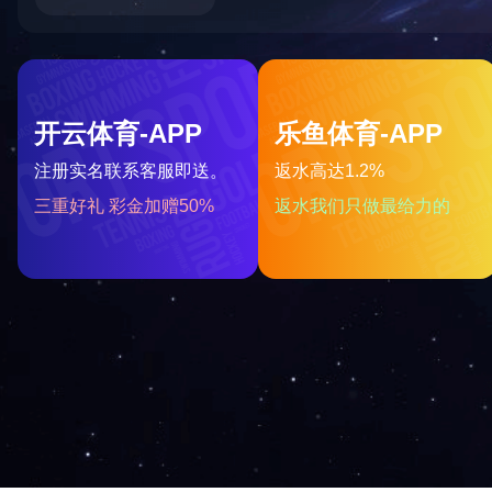
为你推荐
通信工程总承包壹级
电子与智能化工程专业承包壹级
安防工程企业设计施工维护能力证书壹级
承装（修、试）电力设施许可证叁级
通信网络代维（外包）企业资质甲级
友情链接 :
人力资源系统
欣网企业邮箱
欣网OA
Copyright © 开云足球 All Rights Reserved.
苏ICP备14041506号-1
Powered by
开云足球
6.1.0
九游网页版登录入口
|
开云官方端网站登录入口
|
亚新注册
|
新