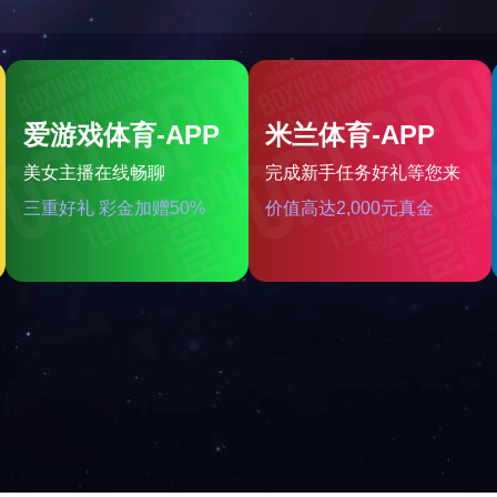
利官方网站
|
开云手机站登录入口
|
米兰体育
|
开云手机站官方版