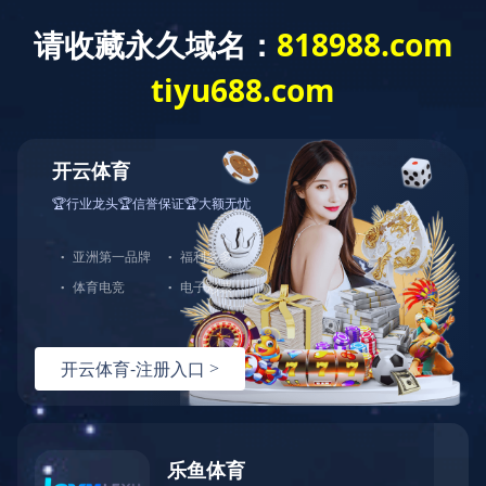
开云足球（中国）
关于我们
全部
公司简介
企业愿景及价值观
碳排放目标
企业人才理
最新资讯
念
合作伙伴
联系我们
最新资讯
全部
公司要闻
质量安全
人才培养
公司资质
产品服务
寻求合作
加入我们
采购公告