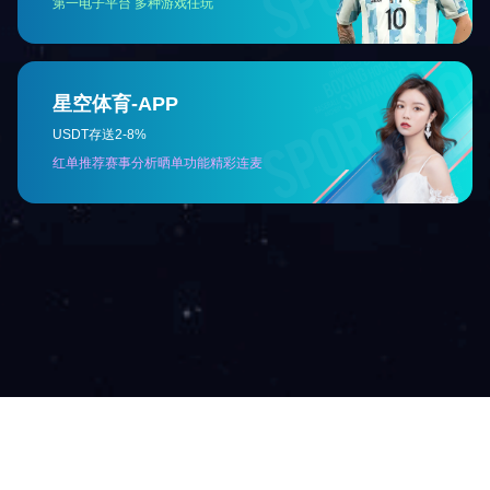
安防工程企业设计施工维护能力证书壹级
承装（修、试）电力设施许可证叁级
通信网络代维（外包）企业资质甲级
友情链接 :
人力资源系统
欣网企业邮箱
欣网OA
Copyright © 开云足球 All Rights Reserved.
苏ICP备14041506
号-1
Powered by
开云足球
6.1.0
九游网页版登录入口
|
开云官方端网站登录入口
|
亚新注册
|
新利官方网站
|
开云手机站登录入口
|
米兰体育
|
开云手机站
官方版网站登录入口
|
新利官方网站
|
安博官方网页版
|